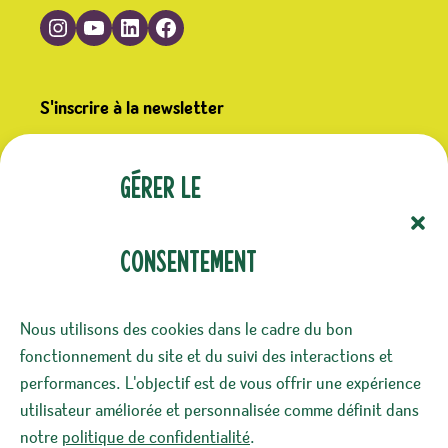
Suivre Germline sur Instagram
Suivre Germline sur YouTube
Suivre Germline sur LinkedIn
Suivre Germline sur Facebook
S'inscrire à la newsletter
(Nécessaire)
E-mail
Gérer le
consentement
(Nécessaire)
Confidentialité
Nous utilisons des cookies dans le cadre du bon
J‘accepte le stockage et le traitement de mes
fonctionnement du site et du suivi des interactions et
données par ce site. -
Politique de
performances. L'objectif est de vous offrir une expérience
confidentialité
*
utilisateur améliorée et personnalisée comme définit dans
notre
politique de confidentialité
.