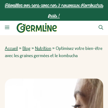
Aller
Réveillez vos sens avec nos 3 nouveaux Kombuchas
au
frais !
contenu
Menu
Accueil
»
Blog
»
Nutrition
»
Optimisez votre bien-être
avec les graines germées et le kombucha