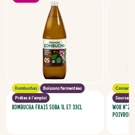
Kombuchas
Boissons fermentées
Conserve
Prêtes à l’emploi
Source de 
Kombucha FRAIS SOBA 1L ET 33CL
WOK N°2 B
Poivrons