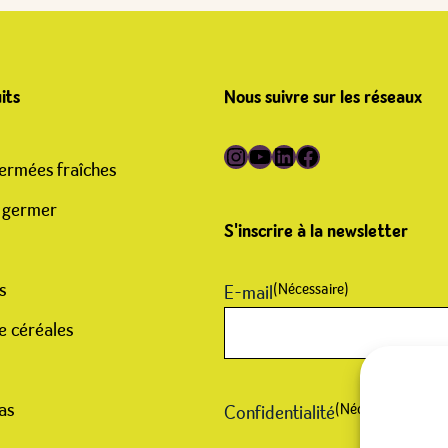
its
Nous suivre sur les réseaux
Suivre Germline sur Instagram
Suivre Germline sur YouTube
Suivre Germline sur LinkedIn
Suivre Germline sur Facebook
ermées fraîches
 germer
S'inscrire à la newsletter
s
(Nécessaire)
E-mail
e céréales
as
(Nécessaire)
Confidentialité