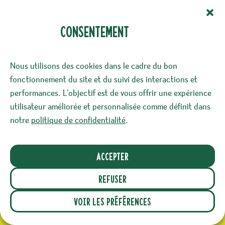
consentement
(Nécessaire)
Confidentialité
Nous utilisons des cookies dans le cadre du bon
J‘accepte le stockage et le traitement de mes
fonctionnement du site et du suivi des interactions et
données par ce site. -
Politique de
performances. L'objectif est de vous offrir une expérience
confidentialité
*
utilisateur améliorée et personnalisée comme définit dans
notre
politique de confidentialité
.
Accepter
Ce site a été éco-conçu dans l’objectif de réduire
son impact environnemental*. Nous prenons
Refuser
également soin de vos données personnelles.
Voir les préférences
Réalisé avec ♡ par
Agence Cōam
et
Peliko