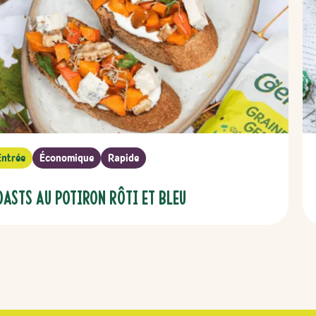
Entrée
Économique
Rapide
oasts au potiron rôti et bleu