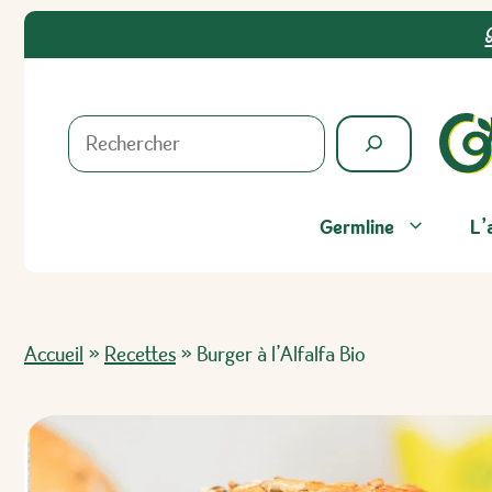
Aller
au
contenu
Rechercher
Germline
L’
Accueil
»
Recettes
»
Burger à l’Alfalfa Bio