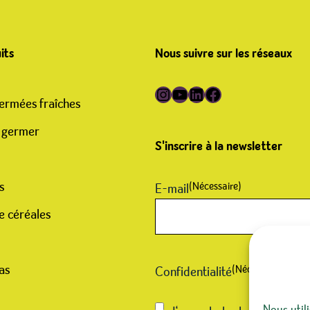
its
Nous suivre sur les réseaux
Suivre Germline sur Instagram
Suivre Germline sur YouTube
Suivre Germline sur LinkedIn
Suivre Germline sur Facebook
ermées fraîches
 germer
S'inscrire à la newsletter
s
(Nécessaire)
E-mail
e céréales
as
(Nécessaire)
Confidentialité
Nous util