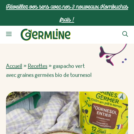
Aller
Réveillez vos sens avec nos 3 nouveaux Kombuchas
au
frais !
contenu
Menu
Accueil
»
Recettes
»
gaspacho vert
avec graines germées bio de tournesol