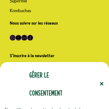
Supermix
Kombuchas
Nous suivre sur les réseaux
Suivre Germline sur Instagram
Suivre Germline sur YouTube
Suivre Germline sur LinkedIn
Suivre Germline sur Facebook
S'inscrire à la newsletter
(Nécessaire)
E-mail
Gérer le
consentement
(Nécessaire)
Confidentialité