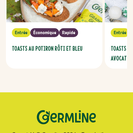
Entrée
Économique
Rapide
Entrée
Toasts au potiron rôti et bleu
Toasts fr
avocat