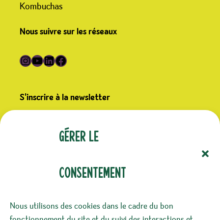
Kombuchas
Nous suivre sur les réseaux
Suivre Germline sur Instagram
Suivre Germline sur YouTube
Suivre Germline sur LinkedIn
Suivre Germline sur Facebook
S'inscrire à la newsletter
(Nécessaire)
E-mail
Gérer le
consentement
(Nécessaire)
Confidentialité
Nous utilisons des cookies dans le cadre du bon
J‘accepte le stockage et le traitement de mes
fonctionnement du site et du suivi des interactions et