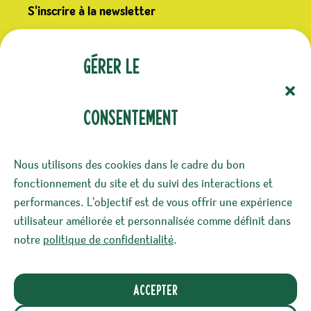
S'inscrire à la newsletter
(Nécessaire)
E-mail
Gérer le
consentement
(Nécessaire)
Confidentialité
Nous utilisons des cookies dans le cadre du bon
J‘accepte le stockage et le traitement de mes
fonctionnement du site et du suivi des interactions et
données par ce site. -
Politique de
performances. L'objectif est de vous offrir une expérience
confidentialité
*
utilisateur améliorée et personnalisée comme définit dans
notre
politique de confidentialité
.
Accepter
Ce site a été éco-conçu dans l’objectif de réduire
son impact environnemental*. Nous prenons