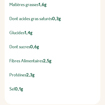
Matières grasses
1,6g
Dont acides gras saturés
0,3g
Glucides
1,4g
Dont sucres
0,6g
Fibres Alimentaires
2,5g
Protéines
2,3g
Sel
0,1g