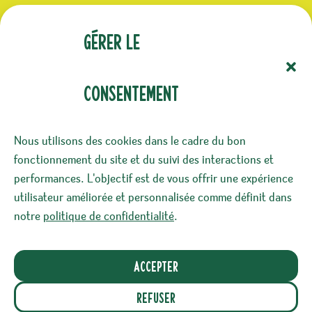
(Nécessaire)
E-mail
Gérer le
consentement
(Nécessaire)
Confidentialité
Nous utilisons des cookies dans le cadre du bon
J‘accepte le stockage et le traitement de mes
fonctionnement du site et du suivi des interactions et
données par ce site. -
Politique de
performances. L'objectif est de vous offrir une expérience
confidentialité
*
utilisateur améliorée et personnalisée comme définit dans
notre
politique de confidentialité
.
Accepter
Ce site a été éco-conçu dans l’objectif de réduire
son impact environnemental*. Nous prenons
Refuser
également soin de vos données personnelles.