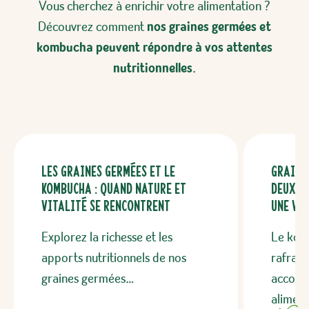
et sécurisée.
Vous cherchez à enrichir votre alimentation ?
Découvrez comment
nos graines germées et
kombucha peuvent répondre à vos attentes
nutritionnelles
.
Les graines germées et le
Graine
kombucha : quand nature et
deux p
vitalité se rencontrent
une vie
Explorez la richesse et les
Le kom
apports nutritionnels de nos
rafraîc
graines germées…
accomp
alimen