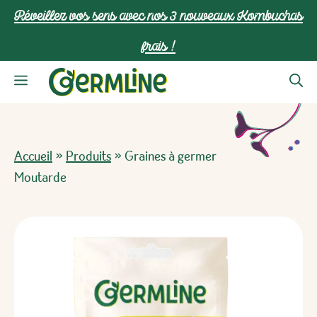
Aller
Réveillez vos sens avec nos 3 nouveaux Kombuchas
au
frais !
contenu
Menu
Accueil
»
Produits
»
Graines à germer
Moutarde