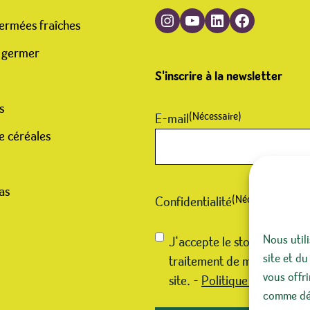
Suivre Germline sur Instagram
Suivre Germline sur YouTube
Suivre Germline sur LinkedIn
Suivre Germline sur Facebook
ermées fraîches
 germer
S'inscrire à la newsletter
s
(Nécessaire)
E-mail
e céréales
as
(Nécessaire)
Confidentialité
Nous util
J‘accepte le stockage et le
site et du
traitement de mes données
vous offr
site. -
Politique de confiden
comme déf