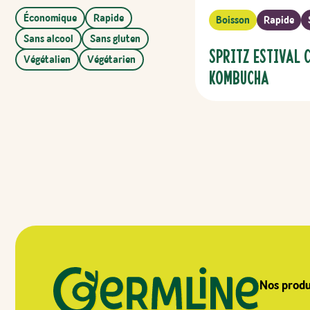
Économique
Rapide
Boisson
Rapide
Sans alcool
Sans gluten
Spritz Estival 
Végétalien
Végétarien
Kombucha
Nos produ