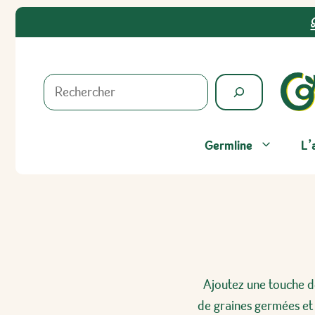
Aller
au
contenu
Rechercher
Germline
L’
Ajoutez une touche de
de graines germées et