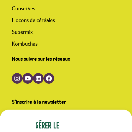
Conserves
Flocons de céréales
Supermix
Kombuchas
Nous suivre sur les réseaux
Suivre Germline sur Instagram
Suivre Germline sur YouTube
Suivre Germline sur LinkedIn
Suivre Germline sur Facebook
S'inscrire à la newsletter
(Nécessaire)
E-mail
Gérer le