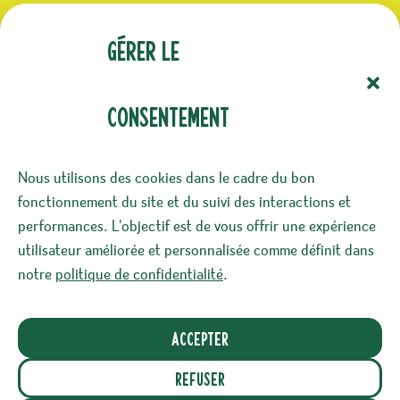
(Nécessaire)
E-mail
Gérer le
consentement
(Nécessaire)
Confidentialité
Nous utilisons des cookies dans le cadre du bon
J‘accepte le stockage et le traitement de mes
fonctionnement du site et du suivi des interactions et
données par ce site. -
Politique de
performances. L'objectif est de vous offrir une expérience
confidentialité
*
utilisateur améliorée et personnalisée comme définit dans
notre
politique de confidentialité
.
Accepter
Ce site a été éco-conçu dans l’objectif de réduire
son impact environnemental*. Nous prenons
Refuser
également soin de vos données personnelles.