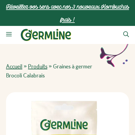
Aller
Réveillez vos sens avec nos 3 nouveaux Kombuchas
au
frais !
contenu
Menu
Accueil
»
Produits
»
Graines à germer
Brocoli Calabrais