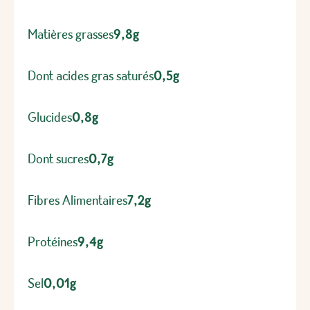
Matières grasses
9,8g
Dont acides gras saturés
0,5g
Glucides
0,8g
Dont sucres
0,7g
Fibres Alimentaires
7,2g
Protéines
9,4g
Sel
0,01g