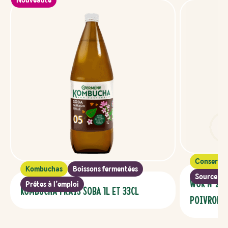
Nouveauté
Conserve
Kombuchas
Boissons fermentées
Source de 
WOK N°2 B
Prêtes à l’emploi
Kombucha FRAIS SOBA 1L ET 33CL
Poivrons