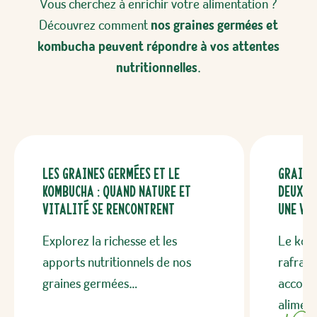
et sécurisée.
Vous cherchez à enrichir votre alimentation ?
Découvrez comment
nos graines germées et
kombucha peuvent répondre à vos attentes
nutritionnelles
.
Les graines germées et le
Graine
kombucha : quand nature et
deux p
vitalité se rencontrent
une vie
Explorez la richesse et les
Le kom
apports nutritionnels de nos
rafraîc
graines germées…
accomp
alimen